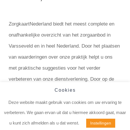
ZorgkaartNederland biedt het meest complete en
onafhankelijke overzicht van het zorgaanbod in
Varsseveld en in heel Nederland. Door het plaatsen
van waarderingen over onze praktijk helpt u ons
met praktische suggesties voor het verder
verbeteren van onze dienstverlening. Door op de
link te klikken ziet u de recensies van
Cookies
onze cliënten via
Zorgkaart Nederland
.
Deze website maakt gebruik van cookies om uw ervaring te
verbeteren. We gaan ervan uit dat u hiermee akkoord gaat, maar
u kunt zich afmelden als u dat wenst.
Instellingen