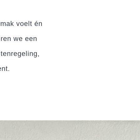
gemak voelt én
eren we een
tenregeling,
ent.