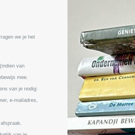
ragen we je het
 (indien van
iebewijs mee.
ens van je nodig:
er, e-mailadres,
 afspraak.
elijk van je