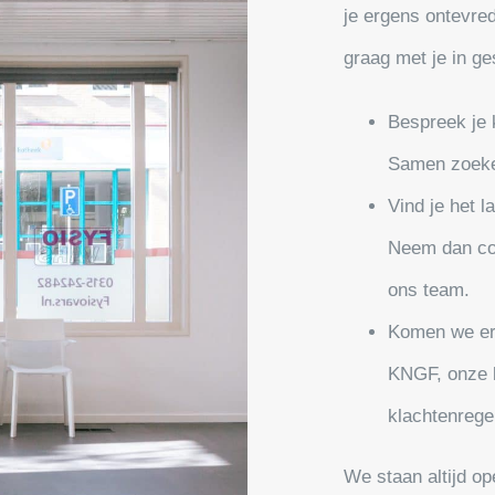
je ergens ontevre
graag met je in ge
Bespreek je k
Samen zoeke
Vind je het l
Neem dan con
ons team.
Komen we er 
KNGF, onze b
klachtenrege
We staan altijd o