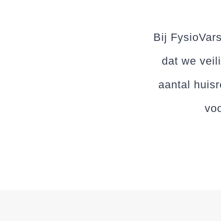
Bij FysioVars
dat we vei
aantal huis
voo