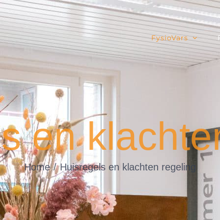
FysioVars
s en klachte
Home
Huisregels en klachten regeling