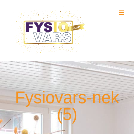
Ga
naar
inhoud
Fysiovars-nek
(5)